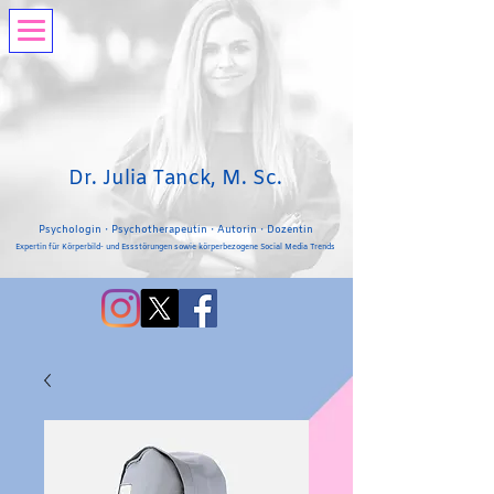
Dr. Julia Tanck, M. Sc.
Psychologin・Psychotherapeutin・Autorin・Dozentin
Expertin für Körperbild- und Essstörungen sowie körperbezogene Social Media Trends