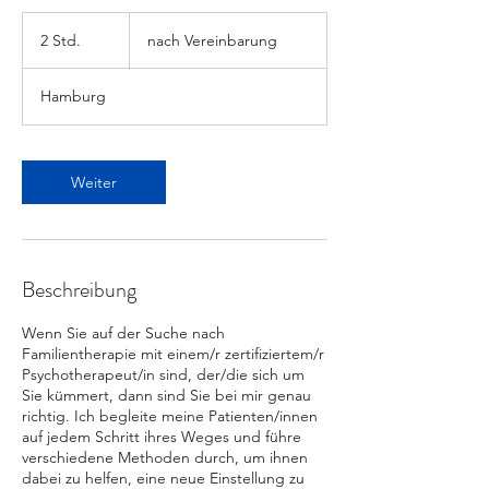
nach
Vereinbarung
2 Std.
2
nach Vereinbarung
S
t
Hamburg
d
.
Weiter
Beschreibung
Wenn Sie auf der Suche nach
Familientherapie mit einem/r zertifiziertem/r
Psychotherapeut/in sind, der/die sich um
Sie kümmert, dann sind Sie bei mir genau
richtig. Ich begleite meine Patienten/innen
auf jedem Schritt ihres Weges und führe
verschiedene Methoden durch, um ihnen
dabei zu helfen, eine neue Einstellung zu