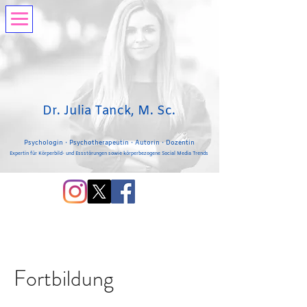
Dr. Julia Tanck, M. Sc.
Psychologin・Psychotherapeutin・Autorin・Dozentin
Expertin für Körperbild- und Essstörungen sowie körperbezogene Social Media Trends
Fortbildung