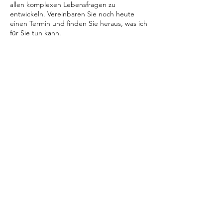
allen komplexen Lebensfragen zu
entwickeln. Vereinbaren Sie noch heute
einen Termin und finden Sie heraus, was ich
für Sie tun kann.
Kontaktangaben
Hamburg, Deutschland
Nach oben
Dr. Julia Tanck, M. Sc. Psych.
Psychologin und Psychotherapeutin
Expertin für Körperbild- und Essstörungen sowie
körperbezogene Social Media Trends